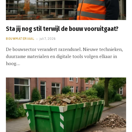
Sta jij nog stil terwijl de bouw vooruitgaat?
BOUWMATERIAAL
juli 7, 2026
De bouwsector verandert razendsnel. Nieuwe technieken,
duurzame materialen en digitale tools volgen elkaar in
hoog…