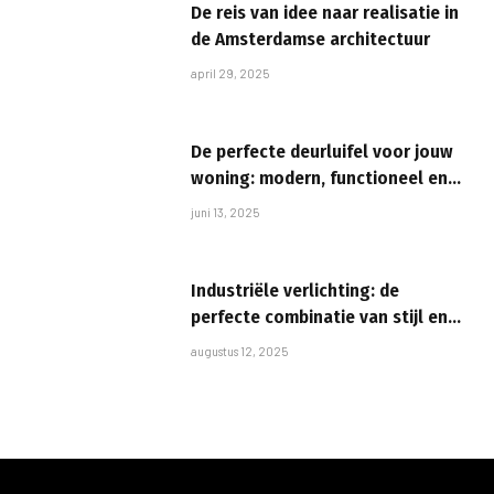
De reis van idee naar realisatie in
de Amsterdamse architectuur
april 29, 2025
De perfecte deurluifel voor jouw
woning: modern, functioneel en
stijlvol
juni 13, 2025
Industriële verlichting: de
perfecte combinatie van stijl en
functionaliteit in je keuken
augustus 12, 2025