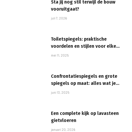
Sta jij nog stil terwijl de bouw
vooruitgaat?
juli 7, 2026
Toiletspiegels: praktische
voordelen en stijlen voor elke
ruimte
mei 11, 2025
Confrontatiespiegels en grote
spiegels op maat: alles wat je
moet weten
juni 13, 2025
Een complete kijk op lavasteen
gietvloeren
januari 20, 2026