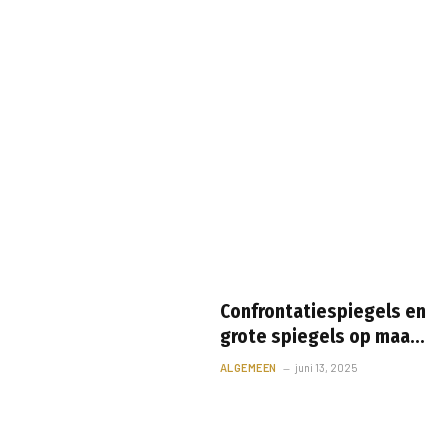
Confrontatiespiegels en
grote spiegels op maat:
alles wat je moet weten
ALGEMEEN
juni 13, 2025