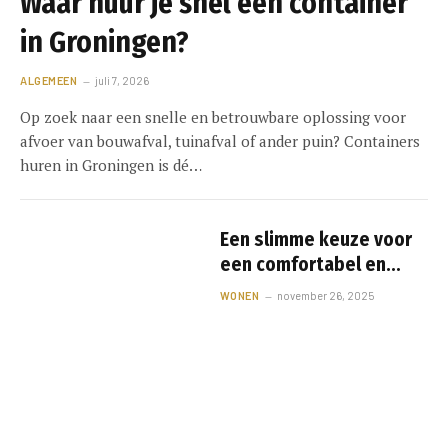
Waar huur je snel een container
in Groningen?
ALGEMEEN
juli 7, 2026
Op zoek naar een snelle en betrouwbare oplossing voor
afvoer van bouwafval, tuinafval of ander puin? Containers
huren in Groningen is dé…
Een slimme keuze voor
een comfortabel en
duurzaam huis
WONEN
november 26, 2025